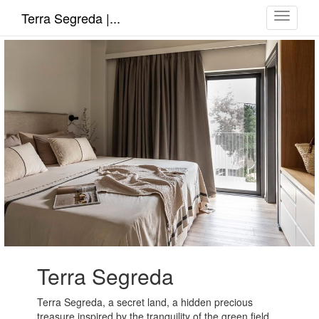
Toggle
Terra Segreda |...
navigati
Terra Segreda
Terra Segreda, a secret land, a hidden precious
treasure inspired by the tranquility of the green field